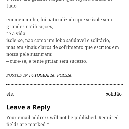
tudo.
em meu ninho, foi naturalizado que se isole sem
grandes notificações,
“é a vida”.
isole-se, não como um lobo saúdavel e solitário,
mas em sinais claros de sofrimento que escritos em
nossa pele sussuram:
– cure-se, e tente gritar sem sucesso.
POSTED IN
FOTOGRAFIA
,
POESIA
P
ele.
solidão.
o
Leave a Reply
s
Your email address will not be published.
Required
t
fields are marked
*