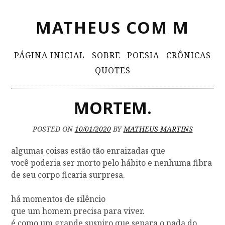
S
MATHEUS COM M
k
i
p
P
PÁGINA INICIAL
SOBRE
POESIA
CRÔNICAS
t
r
QUOTES
o
i
c
m
o
MORTEM.
n
a
t
r
POSTED ON
10/01/2020
BY
MATHEUS MARTINS
e
y
n
algumas coisas estão tão enraizadas que
t
M
você poderia ser morto pelo hábito e nenhuma fibra
de seu corpo ficaria surpresa.
e
n
há momentos de silêncio
u
que um homem precisa para viver.
é como um grande suspiro que separa o nada do