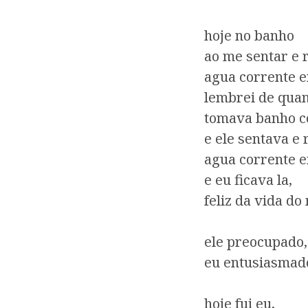
M
hoje no banho
e
ao me sentar e 
n
agua corrente 
u
lembrei de qua
tomava banho 
e ele sentava e 
agua corrente e
e eu ficava la,
feliz da vida d
ele preocupado,
eu entusiasmad
hoje fui eu,