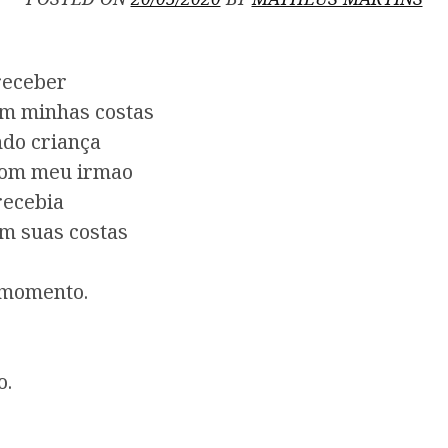
receber
em minhas costas
ndo criança
com meu irmao
recebia
m suas costas
o momento.
o.