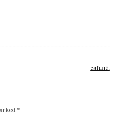
cafuné.
marked
*