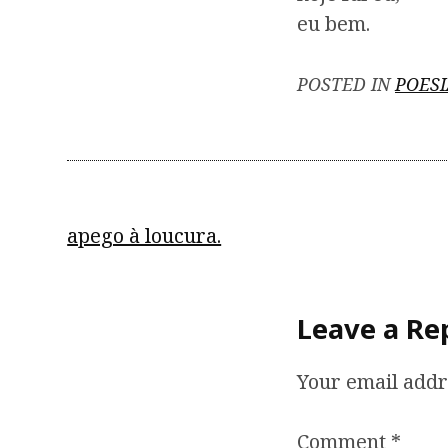
eu bem.
POSTED IN
POESI
P
apego à loucura.
o
s
Leave a Re
t
Your email addr
n
a
Comment
*