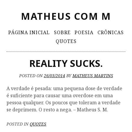
S
MATHEUS COM M
k
i
p
P
PÁGINA INICIAL
SOBRE
POESIA
CRÔNICAS
t
r
QUOTES
o
i
c
m
o
REALITY SUCKS.
n
a
t
r
POSTED ON
26/03/2014
BY
MATHEUS MARTINS
e
y
n
A verdade é pesada: uma pequena dose de verdade
t
M
é suficiente para causar uma overdose em uma
pessoa qualquer. Os poucos que toleram a verdade
e
se deprimem. O resto a nega. – Matheus S. M.
n
u
POSTED IN
QUOTES