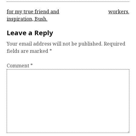
P
for my true friend and
workers.
inspiration, Bush.
o
s
Leave a Reply
t
Your email address will not be published.
Required
n
fields are marked
*
a
Comment
*
v
i
g
a
t
i
o
n